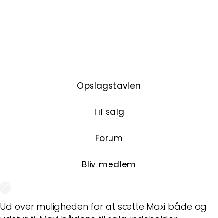
familiebåde.
Alle ejere/brugere af MAXI-både kan optages
som aktive medlemmer.
Opslagstavlen
Til salg
Forum
Bliv medlem
Ud over muligheden for at sætte Maxi både og