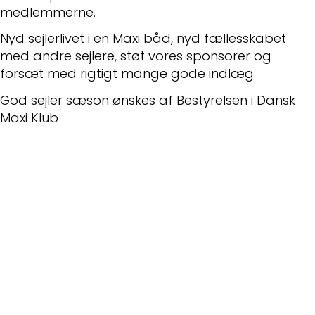
medlemmerne.
Nyd sejlerlivet i en Maxi båd, nyd fællesskabet
med andre sejlere, støt vores sponsorer og
forsæt med rigtigt mange gode indlæg.
God sejler sæson ønskes af Bestyrelsen i Dansk
Maxi Klub
Nyeste indlæg
Montering af aflastere
Folie mellem ruder
Bolte knækket ved krumtap aksel
Vinduer til Maxi 108
Skødeskinne til storsejl