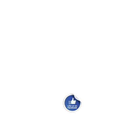
Vinduer til Maxi 108
Skødeskinne til storsejl
Problem med masteføder
Ryglæn ved køjerne i Maxi 84.
Ombytningsmotor i en 100PS.
Maxi Fenix classic sælges
Maxi 95 fra 1976 sælges.
webmaster@danskmaxiklub.dk
Site Map
Persondatapolitik