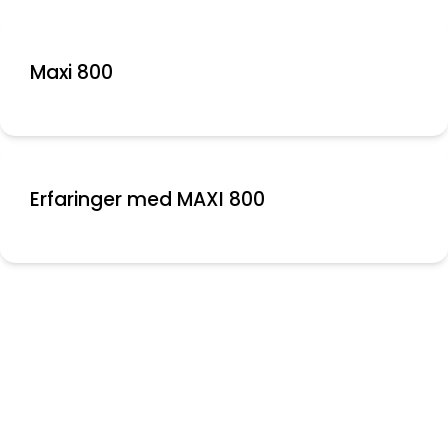
Maxi 800
Erfaringer med MAXI 800
Nyeste indlæg
Montering af aflastere
Folie mellem ruder
Bolte knækket ved krumtap aksel