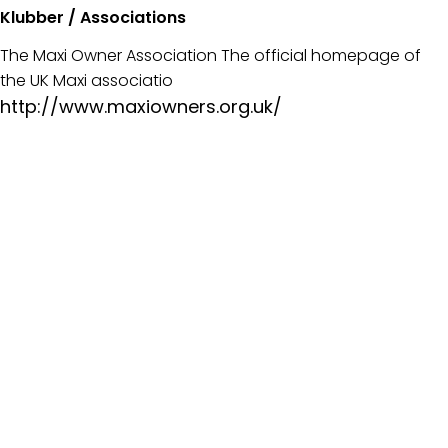
Klubber / Associations
The Maxi Owner Association The official homepage of
the UK Maxi associatio
http://www.maxiowners.org.uk/
Nyeste indlæg
Montering af aflastere
Folie mellem ruder
Bolte knækket ved krumtap aksel
Vinduer til Maxi 108
Skødeskinne til storsejl
Problem med masteføder