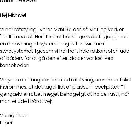
Date:
10-06-2011
Hej Michael
Vi har ratstyring i vores Maxi 87, der, så vidt jeg ved, er
"født" med rat. Her i foråret har vi lige været i gang med
en renovering af systemet og skiftet wirerne i
styresystemet, ligesom vi har haft hele ratkonsollen ude
af båden, for at gå den efter, da der var læk ved
konsolfoden.
Vi synes det fungerer fint med ratstyring, selvom det skal
indrømmes, at det tager lidt af pladsen i cockpittet. Til
gengæld er rattet meget behageligt at holde fast i, når
man er ude i hårdt vejr.
Venlig hilsen
Esper