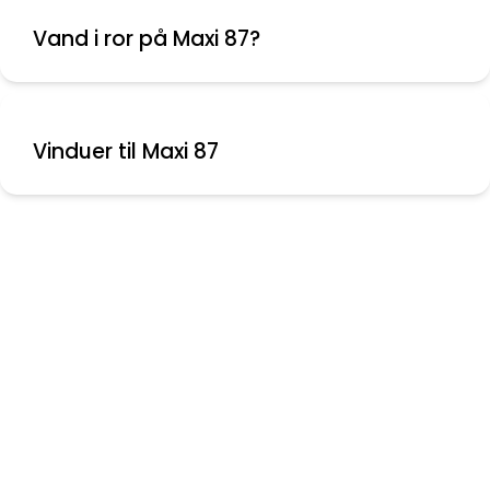
Vand i ror på Maxi 87?
Vinduer til Maxi 87
Nyeste indlæg
Skift fra Maxi 84 til Maxi 108
Montering af aflastere
Folie mellem ruder
Bolte knækket ved krumtap aksel
Vinduer til Maxi 108