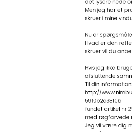
det lysere nede o
Men jeg har et pro
skruer i mine vin
Nu er spørgsmålet
Hvad er den rett
skruer vil du anbe
Hvis jeg ikke bru
afsluttende samm
Til din informatio
http://www.nimb
59f0b2e38f0b
fundet artikel nr 
med røgfarvede r
Jeg vil være dig 