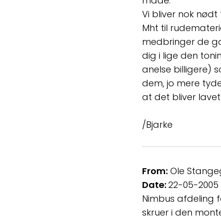
måde.
Vi bliver nok nødt
Mht til rudemater
medbringer de gam
dig i lige den ton
anelse billigere)
dem, jo mere tyde
at det bliver lavet
/Bjarke
From:
Ole Stange
Date:
22-05-2005
Nimbus afdeling fo
skruer i den mont