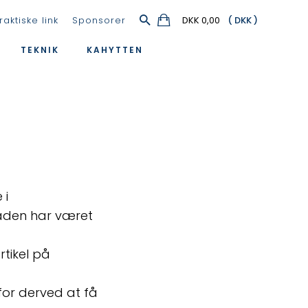
raktiske link
Sponsorer
DKK 0,00
TEKNIK
KAHYTTEN
 i
 båden har været
rtikel på
for derved at få