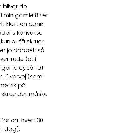
r bliver de
 i min gamle 87'er
 klart en panik
 bådens konvekse
un er få skruer.
er jo dobbelt så
ver rude (et i
ger jo også lidt
n. Overvej (som i
 møtrik på
e skrue der måske
for ca. hvert 30
 i dag).