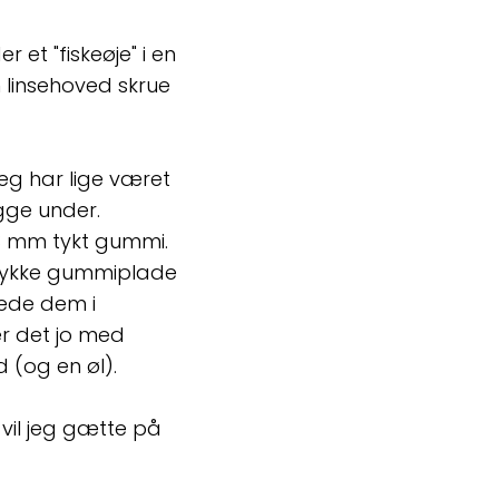
 et "fiskeøje" i en
linsehoved skrue
jeg har lige været
igge under.
-3 mm tykt gummi.
 stykke gummiplade
ede dem i
r det jo med
 (og en øl).
vil jeg gætte på