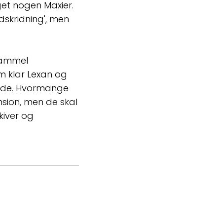
get nogen Maxier.
edskridning', men
gammel
m klar Lexan og
rude. Hvormange
sion, men de skal
kiver og