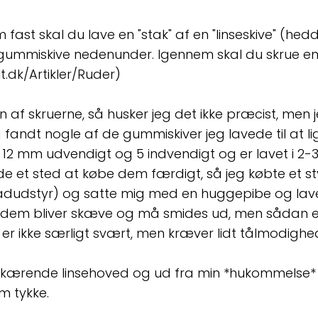
fast skal du lave en "stak" af en "linseskive" (hedder
ummiskive nedenunder. Igennem skal du skrue en 
.dk/Artikler/Ruder)
n af skruerne, så husker jeg det ikke præcist, men 
 fandt nogle af de gummiskiver jeg lavede til at l
12 mm udvendigt og 5 indvendigt og er lavet i 2
nde et sted at købe dem færdigt, så jeg købte et
bådudstyr) og satte mig med en huggepibe og lav
 dem bliver skæve og må smides ud, men sådan e
er ikke særligt svært, men kræver lidt tålmodighed
vskærende linsehoved og ud fra min *hukommelse* 
m tykke.