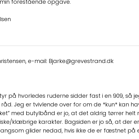
l min forestående opgave.
ilsen
hristensen, e-mail: Bjarke@grevestrand.dk
styr på hvorledes ruderne sidder fast i en 909, så j
t råd. Jeg er tvivlende over for om de *kun* kan h
ket” med butylbånd er jo, at det aldrig tørrer hel
iske/klæbrige karakter. Bagsiden er jo så, at der er 
angsom glider nedad, hvis ikke de er fæstnet på 