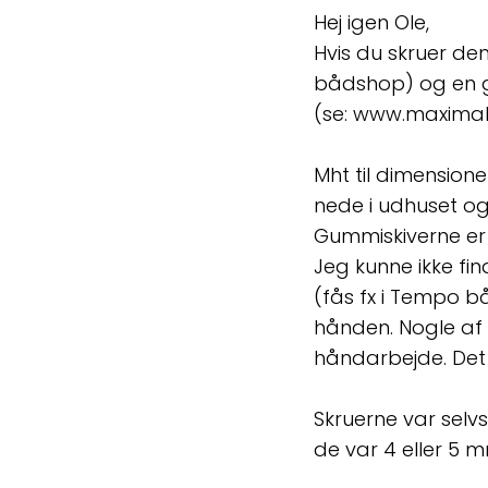
Hej igen Ole,
Hvis du skruer dem 
bådshop) og en g
(se: www.maximalt
Mht til dimensione
nede i udhuset og
Gummiskiverne er 
Jeg kunne ikke fi
(fås fx i Tempo 
hånden. Nogle af
håndarbejde. Det 
Skruerne var sel
de var 4 eller 5 m