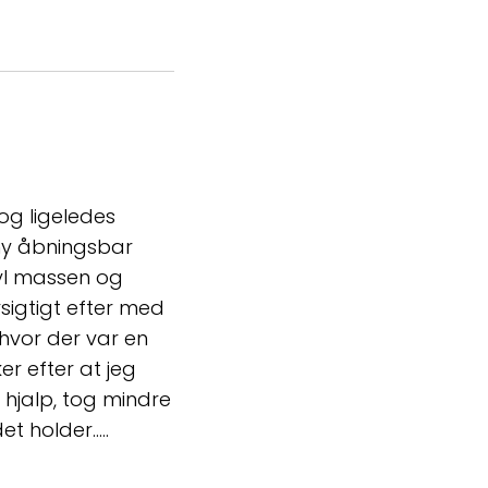
 og ligeledes
 ny åbningsbar
yl massen og
rsigtigt efter med
hvor der var en
r efter at jeg
hjalp, tog mindre
 holder.....