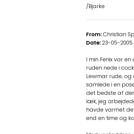
/Bjarke
From:
Christian S
Date:
23-05-2005
I min Fenix var en
ruden nede i cock
Lewmar rude, og 
samlede i en pose.
det bedste af de
læk, jeg arbejde
havde varmet det
end en time og kan