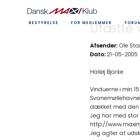
Utætte 
BESTYRELSE
FOR MEDLEMMER
FORU
Afsender:​
Ole Sta
Dato:
21-05-2005
Halløj Bjarke
Vinduerne i min 1
Svanemøllehavnen,
dækket med den o
Jeg har med stor i
http://www.maxima
Jeg agter at udsk