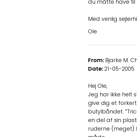
du måtte have ti
Med venlig sejlerh
Ole
From:
Bjarke M. C
Date:
21-05-2005
Hej Ole,
Jeg har ikke helt 
give dig et forker
butylbåndet. ”Tric
en del af sin plast
ruderne (meget) l