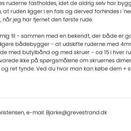
s ruderne fastholdes, idet de aldrig selv har byg
 at ruden ligger i en fals og derved forhindes i 'n
, når jeg har fjernet den første rude.
t mig til - sammen med en bekendt, der både er 
dligere bådebygger - at udskifte ruderne med 4m
åde med butylbånd og med skruer - ca 15 i hver 
 svarede ikke på spørgsmålene om skruernes dimen
og ret tynde. Ved du hvor man kan købe dem + s
hristensen, e-mail: Bjarke@grevestrand.dk