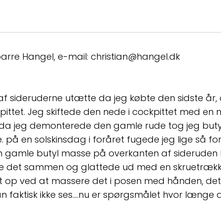
parre Hangel, e-mail: christian@hangel.dk
 af sideruderne utætte da jeg købte den sidste år,
pittet. Jeg skiftede den nede i cockpittet med en
da jeg demonterede den gamle rude tog jeg but
 på en solskinsdag i foråret fugede jeg lige så fo
n gamle butyl masse på overkanten af sideruden 
de det sammen og glattede ud med en skruetrække
 op ved at massere det i posen med hånden, det 
 faktisk ikke ses....nu er spørgsmålet hvor længe det