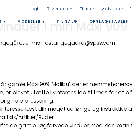
Login
Bliv medlem
Til start
Aktiviteter
P
vinduer i min Maxi 909
M
MODELLER
TIL SALG
OPSLAGSTAVLEN
ngegård, e-mail: ostangegaard@spss.com
5 år gamle Maxi 909 'Malibu', der er hjemmehørende
 er blevet utætte i vinterens løb til trods for at
riginale pressening.
nteresse læst din meget udførlige og instruktive a
lt.dk/Artikler/Ruder
ifte de gamle røgfarvede vinduer med klar lexan 