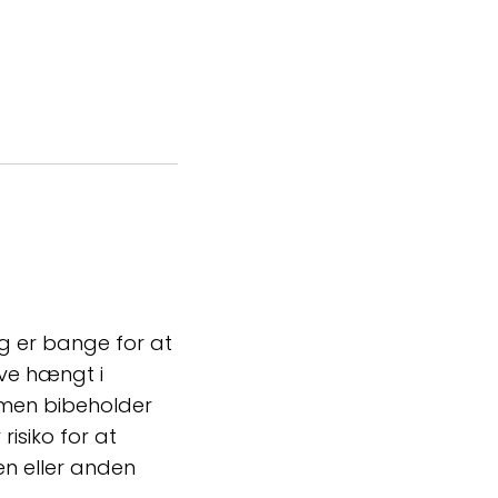
eg er bange for at
ave hængt i
t men bibeholder
risiko for at
en eller anden