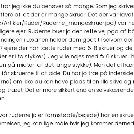
så tror jeg ikke du behøver så mange. Som jeg skrive
tættere af, at der er mange skruer. Det der var lavet
Artikler/Ruder/Ruderne_mangeskruer.jpg) var helt
dligere ejer. Ruderne buer jo den rette vej pga af
dingen i Lexanen holder dem godt til selvom der k
7 ejere der har tætte ruder med 6-8 skruer og de 
 er i to stykker). Jeg ville nøjes med fx 6 skruer i h
s en på midten af det lange stykke). Men det afhæn
år skruerne til at bide. Du har jo træ på inderside
rne) om ikke du kan have plads til en lille skive og
ag træet. Det er mere sikkert end en selvskærend
en.
vor ruderne jo er formstøbte/bøjede) har en skrue 
mmelsen, jeg kan lige måle hvis jeg kommer derned