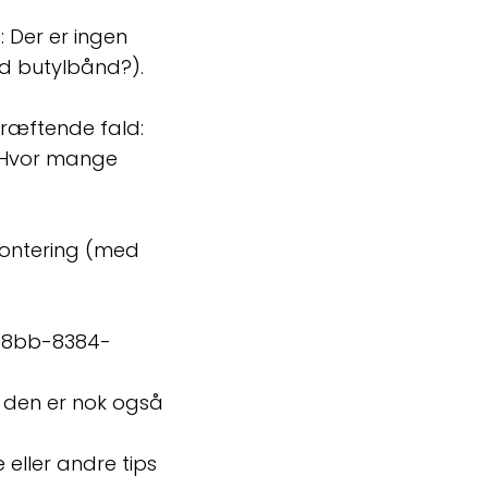
: Der er ingen
ed butylbånd?).
kræftende fald:
? Hvor mange
montering (med
48bb-8384-
en den er nok også
eller andre tips