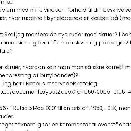
m læ.
blem med mine vinduer i forhold til din beskrivelse
duer, hvor ruderne tilsyneladende er klæbet på (m
: Skal jeg montere de nye ruder med skruer? I be
e dimension og hvor får man skiver og pakninger
fale?
ger skruer, hvordan kan man mon så sikre korrekt 
enpresning af butylbåndet)?
n: Jeg har i Nimbus reservedelskatalog
us.se/documentLayout2.aspx?p=b50709ba-c1c5-
2567 " RutsatsMaxi 909" til en pris af 4950,- SEK, m
uder.
meget taknemlig for en kommentar til ovenstående 