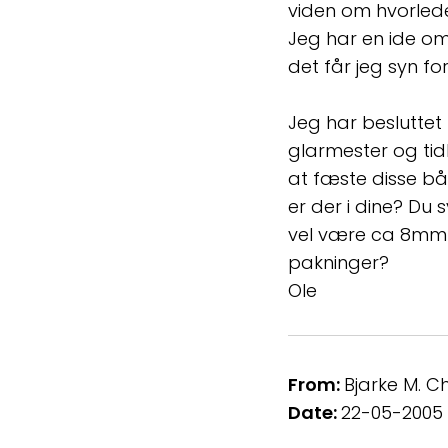
viden om hvorlede
Jeg har en ide om,
det får jeg syn for
Jeg har beslutte
glarmester og ti
at fæste disse b
er der i dine? Du
vel være ca 8mm 
pakninger?
Ole
From:
Bjarke M. C
Date:
22-05-2005