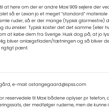
 til at høre om der er andre Maxi 909 sejlere der v
ialet så er Lexan jo et meget ”standard” materiale
le ruder, så er der mange (typisk glarmestre) der
ing du ønsker. Typisk koster det det samme (eller hv
 som at købe dem fra Sverige. Husk dog på, at jo l
lig bliver anlægsfladen/tætningen og så bliver det 
 rigtigt pænt.
gård, e-mail: ostangegaard@spss.com
r reservedele til Maxi bådene oplyser pr telefon, a
eringssats, der medfølger ruderne, men de kunne