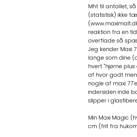
Mht til antallet, 
(statistisk) ikke 
(www.maximalt.dk/
reaktion fra en ti
overflade så spæn
Jeg kender Maxi 7
lange som dine (der
hvert "hjørne plu
af hvor godt men f
nogle af maxi 77'e
indersiden inde b
slipper i glasfiber
Min Maxi Magic (h
cm (frit fra huko