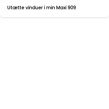
Utætte vinduer i min Maxi 909
Nyeste indlæg
Montering af aflastere
Folie mellem ruder
Bolte knækket ved krumtap aksel
Vinduer til Maxi 108
Skødeskinne til storsejl
Problem med masteføder
Ryglæn ved køjerne i Maxi 84.