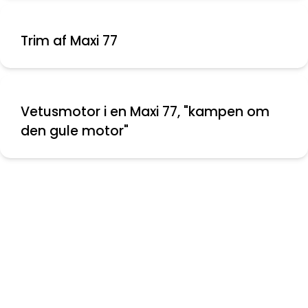
Trim af Maxi 77
Vetusmotor i en Maxi 77, "kampen om
den gule motor"
Nyeste indlæg
Montering af aflastere
Folie mellem ruder
Bolte knækket ved krumtap aksel
Vinduer til Maxi 108