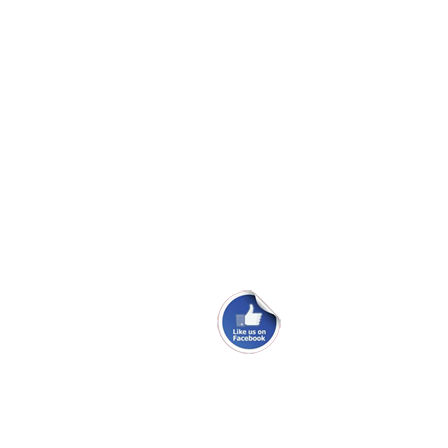
Skødeskinne til storsejl
Problem med masteføder
Ryglæn ved køjerne i Maxi 84.
Ombytningsmotor i en 100PS.
Maxi Fenix classic sælges
Maxi 95 fra 1976 sælges.
webmaster@danskmaxiklub.dk
Site Map
Persondatapolitik
© 2026 Dansk Maxi Klub —
Powered by R-TEAM