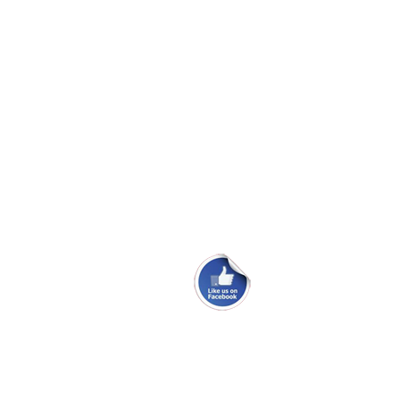
Skødeskinne til storsejl
Problem med masteføder
Ryglæn ved køjerne i Maxi 84.
Ombytningsmotor i en 100PS.
Maxi Fenix classic sælges
Maxi 95 fra 1976 sælges.
webmaster@danskmaxiklub.dk
Site Map
Persondatapolitik
© 2026 Dansk Maxi Klub —
Powered by R-TEAM