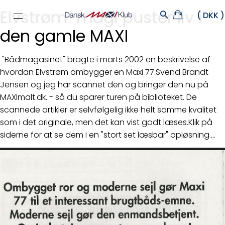
Elvstrøm-magi puster liv i
den gamle MAXI
"Bådmagasinet" bragte i marts 2002 en beskrivelse af
hvordan Elvstrøm ombygger en Maxi 77.Svend Brandt
Jensen og jeg har scannet den og bringer den nu på
MAXImalt.dk. - så du sparer turen på biblioteket. De
scannede artikler er selvfølgelig ikke helt samme kvalitet
som i det originale, men det kan vist godt læses.Klik på
siderne for at se dem i en "stort set læsbar" opløsning....