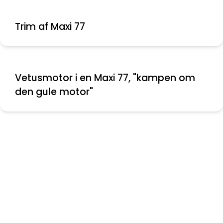
Trim af Maxi 77
Vetusmotor i en Maxi 77, "kampen om
den gule motor"
Nyeste indlæg
Montering af aflastere
Folie mellem ruder
Bolte knækket ved krumtap aksel
Vinduer til Maxi 108