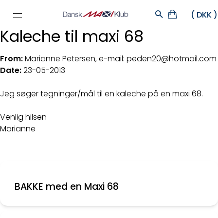
Kaleche til maxi 68
From:
Marianne Petersen, e-mail: peden20@hotmail.com
Date:
23-05-2013
Jeg søger tegninger/mål til en kaleche på en maxi 68.
Venlig hilsen
Marianne
BAKKE med en Maxi 68