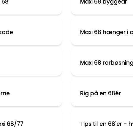
 68
Maxi 68 byggeår
ekode
Maxi 68 hænger i 
Maxi 68 rorbøsnin
erne
Rig på en 68ér
axi 68/77
Tips til en 68'er -