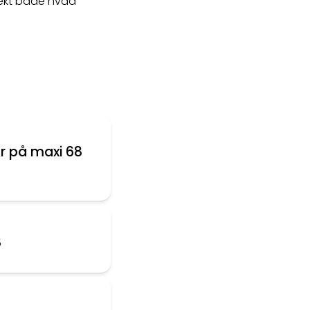
rfekt både hvad
or på maxi 68
8