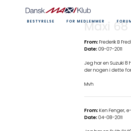
Maxi 68
BESTYRELSE
FOR MEDLEMMER
FORU
From:
Frederik B Fr
Date:
09-07-2011
Jeg har en Suzuki 8 
der nogen i dette f
Mvh
From:
Ken Fenger, e-
Date:
04-08-2011