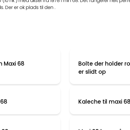
 (10 hk ) med aksel fra 1978 i min 68. Det fungerer helt pe
. Der er ok plads til den .
 Maxi 68
Bolte der holder r
er slidt op
 68
Kaleche til maxi 6