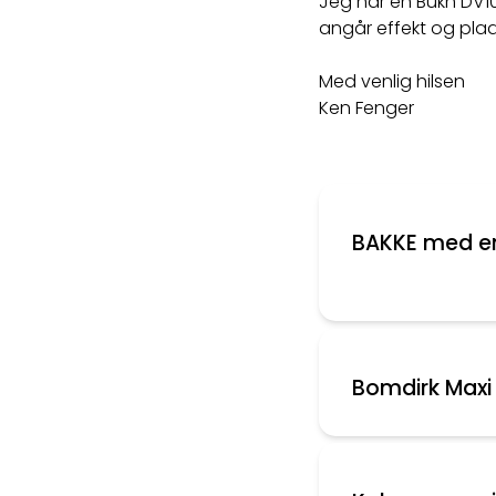
Jeg har en Bukh DV10
angår effekt og plads
Med venlig hilsen
Ken Fenger
BAKKE med en
Bomdirk Maxi