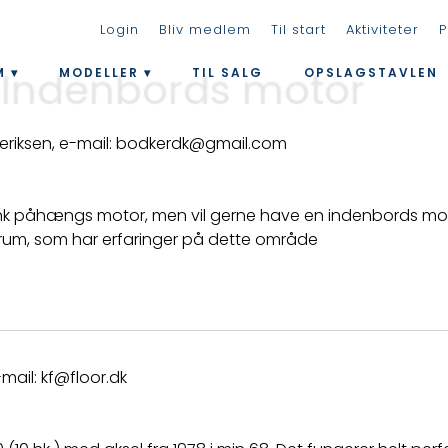
Login
Bliv medlem
Til start
Aktiviteter
P
 Indenbords motor
M
MODELLER
TIL SALG
OPSLAGSTAVLEN
ederiksen, e-mail: bodkerdk@gmail.com
hk påhængs motor, men vil gerne have en indenbords motor
orum, som har erfaringer på dette område
mail: kf@floor.dk