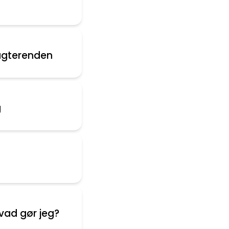
agterenden
g
 hvad gør jeg?