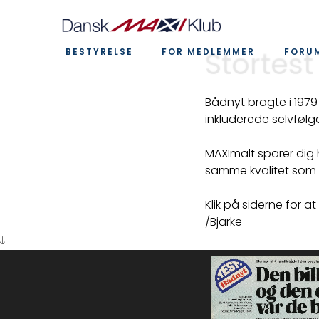
Stortest
BESTYRELSE
FOR MEDLEMMER
FORU
Bådnyt bragte i 1979
inkluderede selvfølge
MAXImalt sparer dig h
samme kvalitet som i
Klik på siderne for at
/Bjarke