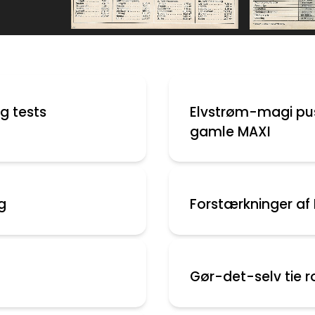
og tests
Elvstrøm-magi pust
gamle MAXI
g
Forstærkninger af 
Gør-det-selv tie ro