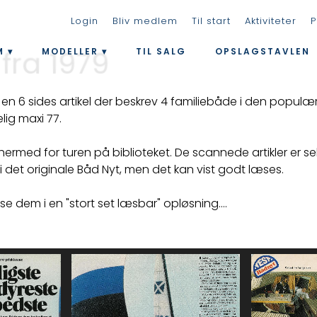
Login
Bliv medlem
Til start
Aktiviteter
P
 fra 1979
M
MODELLER
TIL SALG
OPSLAGSTAVLEN
 en 6 sides artikel der beskrev 4 familiebåde i den populær
lig maxi 77.
ermed for turen på biblioteket. De scannede artikler er selv
 det originale Båd Nyt, men det kan vist godt læses.
 se dem i en "stort set læsbar" opløsning....