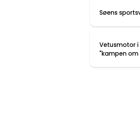
Søens sports
Vetusmotor i 
"kampen om 
Nyeste indlæg
Montering af aflastere
Folie mellem ruder
Bolte knækket ved krumtap aksel
Vinduer til Maxi 108