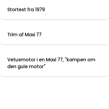
Stortest fra 1979
Trim af Maxi 77
Vetusmotor i en Maxi 77, "kampen om
den gule motor"
Nyeste indlæg
Montering af aflastere
Folie mellem ruder