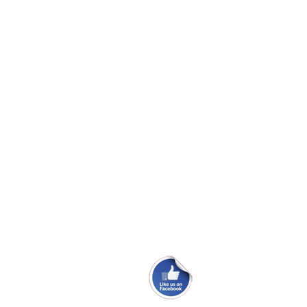
Bolte knækket ved krumtap aksel
Vinduer til Maxi 108
Skødeskinne til storsejl
Problem med masteføder
Ryglæn ved køjerne i Maxi 84.
Ombytningsmotor i en 100PS.
Maxi Fenix classic sælges
Maxi 95 fra 1976 sælges.