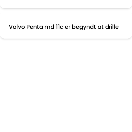
Volvo Penta md 11c er begyndt at drille
Nyeste indlæg
Montering af aflastere
Folie mellem ruder
Bolte knækket ved krumtap aksel
Vinduer til Maxi 108
Skødeskinne til storsejl
Problem med masteføder