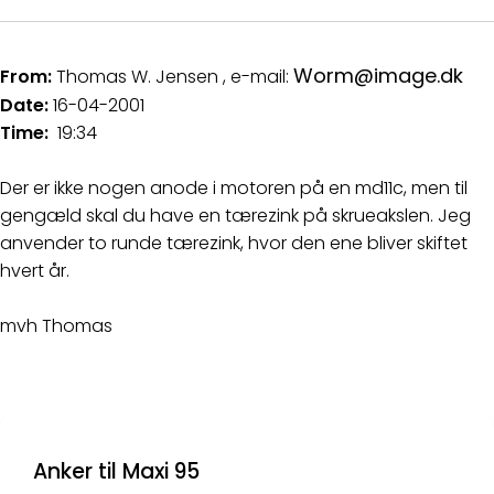
Worm@image.dk
From:
Thomas W. Jensen , e-mail:
Date:
16-04-2001
Time:
19:34
Der er ikke nogen anode i motoren på en md11c, men til
gengæld skal du have en tærezink på skrueakslen. Jeg
anvender to runde tærezink, hvor den ene bliver skiftet
hvert år.
mvh Thomas
Anker til Maxi 95