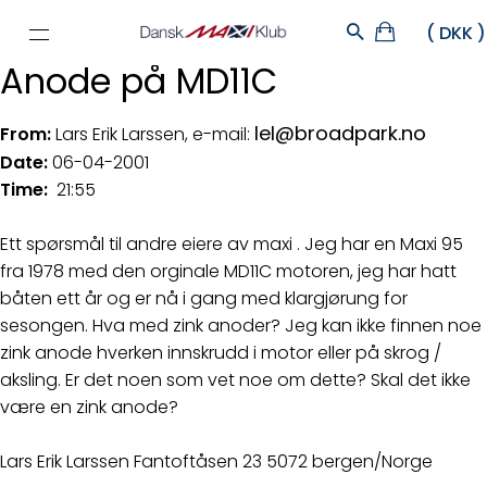
Anode på MD11C
lel@broadpark.no
From:
Lars Erik Larssen, e-mail:
Date:
06-04-2001
Time:
21:55
Ett spørsmål til andre eiere av maxi . Jeg har en Maxi 95
fra 1978 med den orginale MD11C motoren, jeg har hatt
båten ett år og er nå i gang med klargjørung for
sesongen. Hva med zink anoder? Jeg kan ikke finnen noe
zink anode hverken innskrudd i motor eller på skrog /
aksling. Er det noen som vet noe om dette? Skal det ikke
være en zink anode?
Lars Erik Larssen Fantoftåsen 23 5072 bergen/Norge