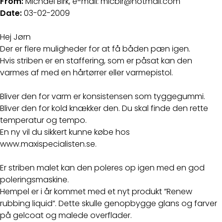
From:
Michael Birk, e-mail: micbir@hotmail.com
Date:
03-02-2009
Hej Jørn
Der er flere muligheder for at få båden pæn igen.
Hvis striben er en staffering, som er påsat kan den
varmes af med en hårtørrer eller varmepistol.
Bliver den for varm er konsistensen som tyggegummi.
Bliver den for kold knækker den. Du skal finde den rette
temperatur og tempo.
En ny vil du sikkert kunne købe hos
www.maxispecialisten.se.
Er striben malet kan den poleres op igen med en god
poleringsmaskine.
Hempel er i år kommet med et nyt produkt ”Renew
rubbing liquid”. Dette skulle genopbygge glans og farver
på gelcoat og malede overflader.