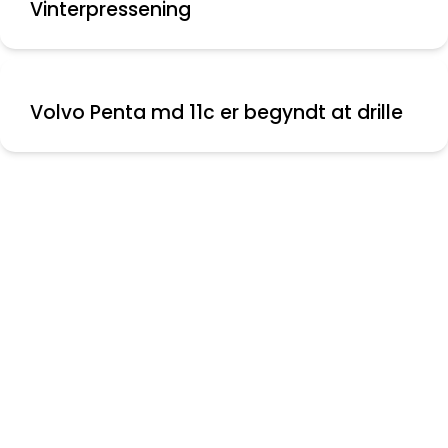
Vinterpressening
Volvo Penta md 11c er begyndt at drille
Nyeste indlæg
Skift fra Maxi 84 til Maxi 108
Montering af aflastere
Folie mellem ruder
Bolte knækket ved krumtap aksel
Vinduer til Maxi 108
Skødeskinne til storsejl