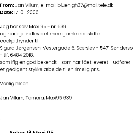
From:
Jan Villum, e-mail: bluehigh37@mail.tele.dk
Date:
17-01-2006
Jeg har selv Maxi 95 - nr. 639
og har lige indleveret mine gamle nedslidte
cockpithynder til
Sigurd Jørgensen, Vestergade 6, Særslev - 5471 Søndersø
- tlf. 6484 2018.
som iflg en god bekendt - som har fået leveret - udfører
et gedigent stykke arbejde til en rimelig pris.
Venlig hilsen
Jan Villum, Tamara, Maxi95 639