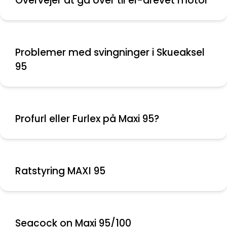
Overvejer at gå over til el-drevet motor
Problemer med svingninger i Skueaksel
95
Profurl eller Furlex på Maxi 95?
Ratstyring MAXI 95
Seacock on Maxi 95/100