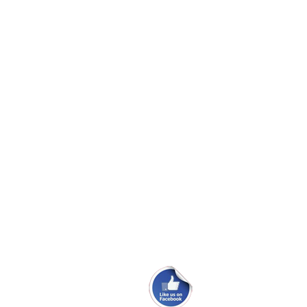
Montering af aflastere
Folie mellem ruder
Bolte knækket ved krumtap aksel
Vinduer til Maxi 108
Skødeskinne til storsejl
Problem med masteføder
Ryglæn ved køjerne i Maxi 84.
Ombytningsmotor i en 100PS.
Maxi Fenix classic sælges