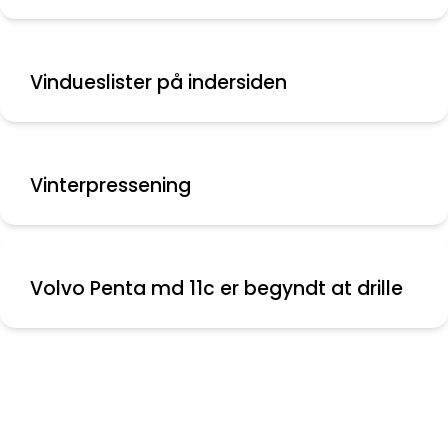
Vindueslister på indersiden
Vinterpressening
Volvo Penta md 11c er begyndt at drille
Nyeste indlæg
Skift fra Maxi 84 til Maxi 108