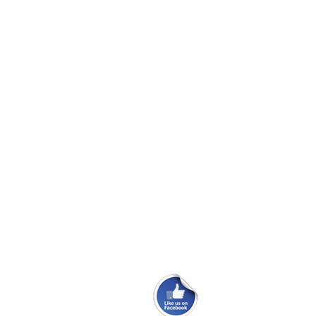
Folie mellem ruder
Bolte knækket ved krumtap aksel
Vinduer til Maxi 108
Skødeskinne til storsejl
Problem med masteføder
Ryglæn ved køjerne i Maxi 84.
Ombytningsmotor i en 100PS.
Maxi Fenix classic sælges
Maxi 95 fra 1976 sælges.