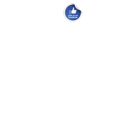
webmaster@danskmaxiklub.dk
Site Map
Persondatapolitik
© 2026 Dansk Maxi Klub —
Powered by R-TEAM