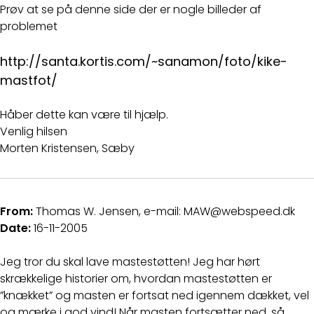
Prøv at se på denne side der er nogle billeder af
problemet
http://santa.kortis.com/~sanamon/foto/kike-
mastfot/
Håber dette kan være til hjælp.
Venlig hilsen
Morten Kristensen, Sæby
From:
Thomas W. Jensen, e-mail: MAW@webspeed.dk
Date:
16-11-2005
Jeg tror du skal lave mastestøtten! Jeg har hørt
skrækkelige historier om, hvordan mastestøtten er
”knækket” og masten er fortsat ned igennem dækket, vel
og mærke i god vind! Når masten fortsætter ned, så