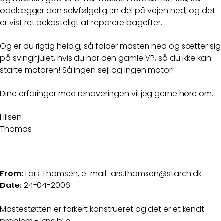
ødelægger den selvfølgelig en del på vejen ned, og det
er vist ret bekosteligt at reparere bagefter.
Og er du rigtig heldig, så falder masten ned og sætter sig
på svinghjulet, hvis du har den gamle VP, så du ikke kan
starte motoren! Så ingen sejl og ingen motor!
Dine erfaringer med renoveringen vil jeg gerne høre om.
Hilsen
Thomas
From:
Lars Thomsen, e-mail: lars.thomsen@starch.dk
Date:
24-04-2006
Mastestøtten er forkert konstrueret og det er et kendt
problem - læs bl.a