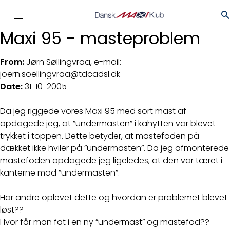
Maxi 95 - masteproblem
From:
Jørn Søllingvraa, e-mail:
joern.soellingvraa@tdcadsl.dk
Date:
31-10-2005
Da jeg riggede vores Maxi 95 med sort mast af
opdagede jeg, at ”undermasten” i kahytten var blevet
trykket i toppen. Dette betyder, at mastefoden på
dækket ikke hviler på ”undermasten”. Da jeg afmonterede
mastefoden opdagede jeg ligeledes, at den var tæret i
kanterne mod ”undermasten”.
Har andre oplevet dette og hvordan er problemet blevet
løst??
Hvor får man fat i en ny ”undermast” og mastefod??