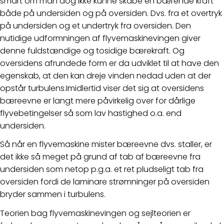
smart om man dog ikke kunne skabe en bærende kraft
både på undersiden og på oversiden. Dvs. fra et overtryk
på undersiden og et undertryk fra oversiden. Den
nutidige udformningen af flyvemaskinevingen giver
denne fuldstændige og tosidige bærekraft. Og
oversidens afrundede form er da udviklet til at have den
egenskab, at den kan dreje vinden nedad uden at der
opstår turbulens.Imidlertid viser det sig at oversidens
bæreevne er langt mere påvirkelig over for dårlige
flyvebetingelser så som lav hastighed o.a. end
undersiden.
Så når en flyvemaskine mister bæreevne dvs. staller, er
det ikke så meget på grund af tab af bæreevne fra
undersiden som netop p.g.a. et ret pludseligt tab fra
oversiden fordi de laminare strømninger på oversiden
bryder sammen i turbulens.
Teorien bag flyvemaskinevingen og sejlteorien er