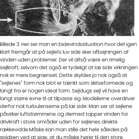
Billede 3. Her ser man en bidevindssituation hvor det igen
klart fremgår at på sejlets luv side sker afbøjningen af
vinden uden problemer. Der vil altså være en rimelig
sejlkraft, selvom det også er tydeligt at læ side virkningen
nok er mere begrænset. Dette skyldes jo nok også at
"sejlenes" form nok blot er tænkt som skitseformede og
langt fra er nogen ideal form. Sejldugs sejl vil have en
langt større evne til at tilpasse sig. Modellerne overdriver
derfor nok turbulenserne på læ side. Man ser at sejlene
påvirker luftstrømmene og dermed tapper vinden for
drivkraft i store områder uden for sejlenes direkte
rækkevidde.Måske kan man stille det hele således på
spidsen ved at sige, at du måske hører til den store