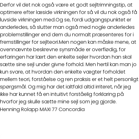
Derfor vil det nok også være et godt sejltrimningstip, at
optimere efter læside virkningen for så vil du nok også få
luvside virkningen med.Og se, fordi udgangspunktet er
anderledes, så slutter man også med nogle anderledes
problemstillinger end dem du normalt præsenteres for i
fremstillinger for sejlteori.Men nogen kan måske mene, at
ovennævnte beskrevne synsmåde er overflødig, for
erfaringen har lært den enkelte sejler hvordan han skal
sætte sine sejl under givne forhold. Men hertil kan man jo
kun svare, at hvordan den enkelte vægter forholdet
mellem teori, forståelse og ren praksis er et helt personligt
spørgsmål. Og mig har det ialtfald altid irriteret, når jeg
ikke har kunnet få en intuitivt forståelig forklaring på
hvorfor jeg skulle sætte mine sejl som jeg gjorde.
Henning Rolapp MAXI 77 Concordia