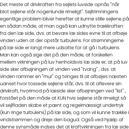
Det meste af drivkraften fra sejlets luvside opnås "når
blot sejlene står nogenlunde rimeligt". Sejltrimningens
egentlige problem bliver herefter at kunne stille sejlene på
en sådan måde, at man også kan udnytte trækkraften
fra den læ side, dvs. at bevare læ sides evne til at afbøje
vinden uden at der opstår turbulens. For strømningerne
på læ side er langt mere udsatte for at gå i turbulens.
Man kan også sige det på den måde, at forskellen
mellem virkningen på luv henholdsvis læ side er, at på luv
side sker afbøjningen af vinden ved "tvang" , dvs. at
vinden rammer en "mur" og tvinges til at afbøjes næsten
uanset hvor tossede sejlene står, dvs. til at aflevere sin
drivkraft, hvorimod på læside sker afbøjningen ved "list" ,
forstået på den måde at KUN hvis sejlene står rimeligt så
vil sejlfladen skabe et pænt og regelmæssigt undertryk
(kun ringe turbulens) på læ side, og som vil kunne trække i
vindstrømmen og dreje den bagud. Også ved hjælp af
denne synsmåde indses det at kraftvirkningen fra læ side