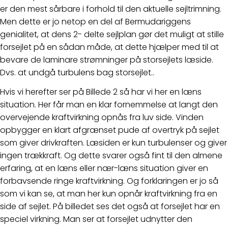
er den mest sårbare i forhold til den aktuelle sejltrimning.
Men dette er jo netop en del af Bermudariggens
genialitet, at dens 2- delte sejlplan gør det muligt at stille
forsejlet på en sådan måde, at dette hjælper med til at
bevare de laminare strømninger på storsejlets læside.
Dvs. at undgå turbulens bag storsejlet..
Hvis vi herefter ser på Billede 2 så har vi her en læns
situation. Her får man en klar fornemmelse at langt den
overvejende kraftvirkning opnås fra luv side. Vinden
opbygger en klart afgrænset pude af overtryk på sejlet
som giver drivkraften. Læsiden er kun turbulenser og giver
ingen trækkraft. Og dette svarer også fint til den almene
erfaring, at en læns eller nær-læns situation giver en
forbavsende ringe kraftvirkning. Og forklaringen er jo så
som vi kan se, at man her kun opnår kraftvirkning fra en
side af sejlet. På billedet ses det også at forsejlet har en
speciel virkning. Man ser at forsejlet udnytter den