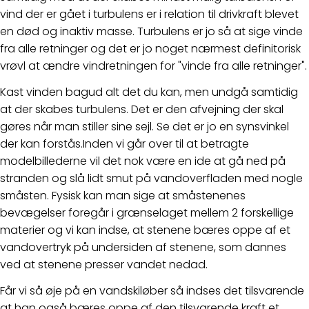
vind der er gået i turbulens er i relation til drivkraft blevet
en død og inaktiv masse. Turbulens er jo så at sige vinde
fra alle retninger og det er jo noget nærmest definitorisk
vrøvl at ændre vindretningen for "vinde fra alle retninger".
Kast vinden bagud alt det du kan, men undgå samtidig
at der skabes turbulens. Det er den afvejning der skal
gøres når man stiller sine sejl. Se det er jo en synsvinkel
der kan forstås.Inden vi går over til at betragte
modelbillederne vil det nok være en ide at gå ned på
stranden og slå lidt smut på vandoverfladen med nogle
småsten. Fysisk kan man sige at småstenenes
bevægelser foregår i grænselaget mellem 2 forskellige
materier og vi kan indse, at stenene bæres oppe af et
vandovertryk på undersiden af stenene, som dannes
ved at stenene presser vandet nedad.
Får vi så øje på en vandskiløber så indses det tilsvarende
at han også bæres oppe af den tilsvarende kraft et