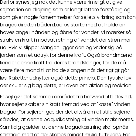
Derfor synes jeg nok det kunne være rimeligt at give
sejlteorien en drejning som er langt lettere forståelig og
som giver nogle fornemmelser for sejlets virkning som kan
bruges direkte i båden.Lad os starte med at holde en
haveslange i hånden og åbne for vandet. Vi mærker så
straks en kraft i modsat retning af vandet der strømmer
ud. Hvis vi slipper slangen ligger den og vrider sig på
jorden som et udtryk for denne kraft. Også brandmænd
kender denne kraft fra deres brandslanger, for de må
være flere mand til at holde slangen når det rigtigt går
løs. Raketter udnytter også dette princip. Den fysiske lov
der skjuler sig bag dette, er Loven om aktion og reaktion
Et sejl gør det samme i området fra halvvind til bidevind,
hvor sejlet skaber sin kraft fremad ved at "kaste" vinden
bagud. For sejleren gælder det altså om at stille sejlene
således, at denne bagudkastning af vinden maksimeres.
Samtidig gælder, at denne bagudkastning skal opnås
samtidig med at der skabes mindst mulig turbulens. For