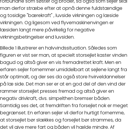
forbundne som søster og broder, så også som sejler skal
man derfor stræbe efter at opnå denne fuldstændige
og tosidige "bærekraft" , luvside virkningen og læside
virkningen. Og ligesom ved flyvemaskinenvingen er
læsiden langt mere påvirkelig for negative
virkningsbetingelser end luvsiden.
Billede 1 illustrerer en halvvindssituation. Således som
figuren er vist ser man, at specielt storsejlet kaster vinden
bagud og altså giver en vis fremadrettet kraft. Men en
erfaren sejler fornemmer umiddelbart at sejlene langt fra
står optimalt, og der ses da også store hvirveldannelser
på læ side. Det man ser er at en god del af den vind der
rammer storsejlet presses fremad og altså giver en
negativ drivkraft, dvs. simpelthen bremser båden.
Samtidig ses det, at fremdriften fra forsejlet nok er meget
begrænset. En erfaren sejler vil derfor hurtigt fornemme,
at storsejlet bør slækkes og forsejlet bør strammes, da
det vil give mere fart og båden vil hælde mindre. Af