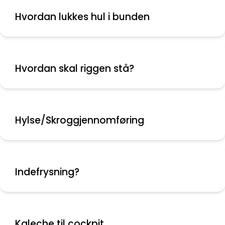
Hvordan lukkes hul i bunden
Hvordan skal riggen stå?
Hylse/Skroggjennomføring
Indefrysning?
Kaleche til cockpit