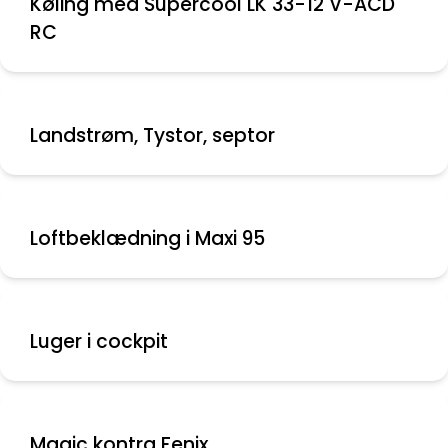
Køling med Supercool LK 33-12 V-ACD
RC
Landstrøm, Tystor, septor
Loftbeklædning i Maxi 95
Luger i cockpit
Magic kontra Fenix