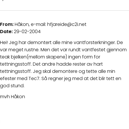
From:
Håkon, e-mail: hfjareide@c2i.net
Date:
29-02-2004
Hei! Jeg har demontert alle mine vantforsterkninger. De
var meget rustne. Men det var rundt vantfestet gjennom
teak bjelken(mellom skapene) ingen form for
tettningsstoff. Det andre hadde rester av hart
tettningsstoff. Jeg skal demontere og tette alle min
efester med Tec7. Så regner jeg med at det blir tett en
god stund.
mvh Håkon