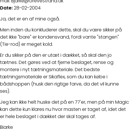
mail: Bjarke@GreveStrand.dk
Date:
28-02-2004
Ja, det er en af mine også.
Men inden du konkluderer dette, skal du være sikker på
det ikke "bare" er kondensvand, fordi vante "stangen"
(Tie-rod) er meget kold.
Er du sikker på den er utæt i dækket, så skal den jo
tætnes. Det gøres ved at fjerne beslaget, rense og
montere i nyt tætningsmateriale. Det bedste
tætningsmateriale er Sikaflex, som du kan købe i
bådshoppen (husk den rigtige farve, da det vil kunne
ses).
Jeg kan ikke helt huske det på en 77'er, men på min Magic
kan dette kun klares nu hvor masten er taget af, idet det
er hele beslaget i dækket der skal tages af.
Bjarke