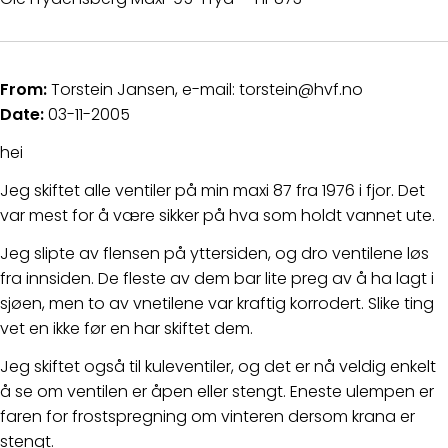
From:
Torstein Jansen, e-mail: torstein@hvf.no
Date:
03-11-2005
hei
Jeg skiftet alle ventiler på min maxi 87 fra 1976 i fjor. Det
var mest for å være sikker på hva som holdt vannet ute.
Jeg slipte av flensen på yttersiden, og dro ventilene løs
fra innsiden. De fleste av dem bar lite preg av å ha lagt i
sjøen, men to av vnetilene var kraftig korrodert. Slike ting
vet en ikke før en har skiftet dem.
Jeg skiftet også til kuleventiler, og det er nå veldig enkelt
å se om ventilen er åpen eller stengt. Eneste ulempen er
faren for frostspregning om vinteren dersom krana er
stengt.