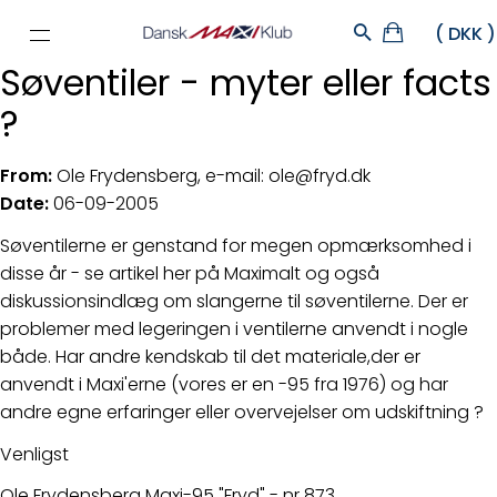
Søventiler - myter eller facts
?
From:
Ole Frydensberg, e-mail: ole@fryd.dk
Date:
06-09-2005
Søventilerne er genstand for megen opmærksomhed i
disse år - se artikel her på Maximalt og også
diskussionsindlæg om slangerne til søventilerne. Der er
problemer med legeringen i ventilerne anvendt i nogle
både. Har andre kendskab til det materiale,der er
anvendt i Maxi'erne (vores er en -95 fra 1976) og har
andre egne erfaringer eller overvejelser om udskiftning ?
Venligst
Ole Frydensberg Maxi-95 "Fryd" - nr 873