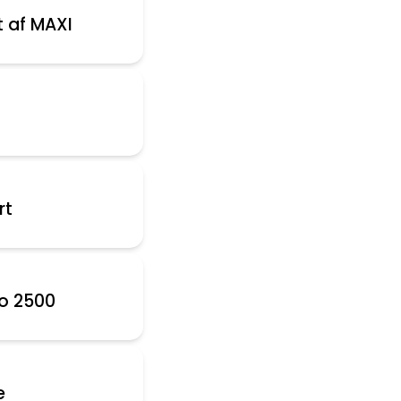
t af MAXI
rt
o 2500
e