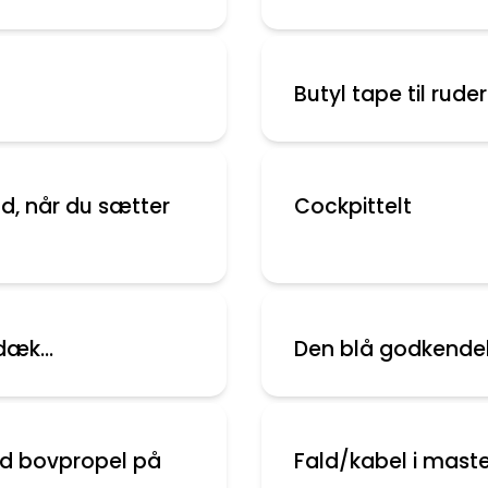
Butyl tape til rude
ld, når du sætter
Cockpittelt
æk...
Den blå godkende
ed bovpropel på
Fald/kabel i maste